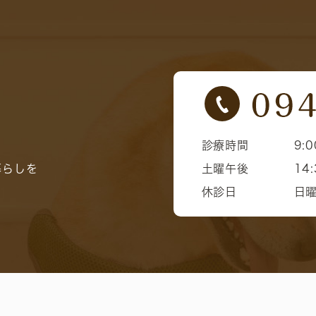
診療時間
9:0
暮らしを
土曜午後
14:
休診日
日