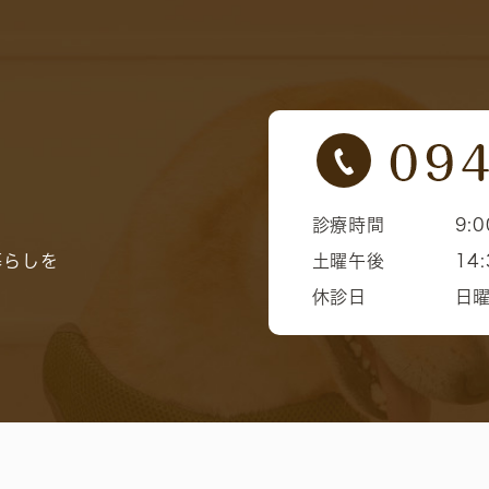
診療時間
9:0
暮らしを
土曜午後
14:
休診日
日