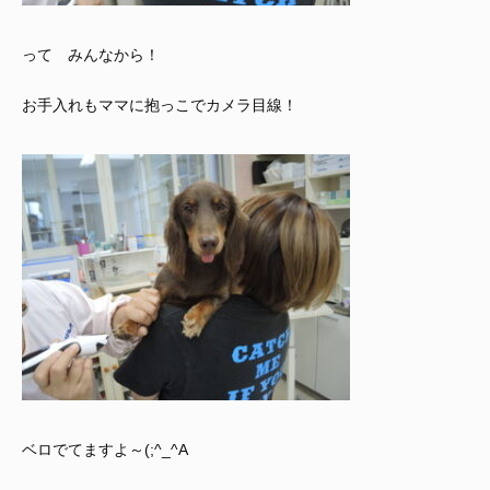
って みんなから！
お手入れもママに抱っこでカメラ目線！
ベロでてますよ～(;^_^A